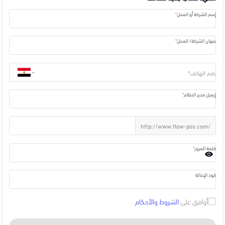
إسم الشركة أو المحل
عنوان الشركة/ المحل
رقم الهاتف
إيميل مدير النظام
ادخل رابط متجرك مثال: adidas
http://www.flow-pos.com/
كلمة المرور
كود الإحالة
أوافق على
الشروط والأحكام