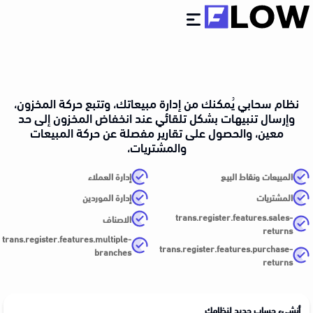
عن فلو
الباقات
نظام سحابي يُمكنك من إدارة مبيعاتك، وتتبع حركة المخزون،
الأسئلة الأكثر شيوعا
وإرسال تنبيهات بشكل تلقائي عند انخفاض المخزون إلى حد
شرح فلو
معين، والحصول على تقارير مفصلة عن حركة المبيعات
انضم كمسوق
والمشتريات،
المبيعات ونقاط البيع
إدارة العملاء
دخول
المشتريات
إدارة الموردين
trans.register.features.sales-
الاصناف
إبدأ الإستخدام مجاناً
returns
trans.register.features.multiple-
trans.register.features.purchase-
branches
returns
أنشيء حساب جديد لنظامك